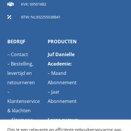
KVK: 69501882
BTW: NL002255038B41
BEDRIJF
PRODUCTEN
–
Contact
Juf Danielle
–
Bestelling,
Academie:
levertijd en
–
Maand
retourneren
Abonnement
–
–
Jaar
Klantenservice
Abonnement
& klachten
–
Algemene
Losse cursus:
voorwaarden
–
Studietips
Om je een relevante en efficiënte gebruikerservaring aan