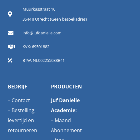
Muurkasstraat 16
3544 JJ Utrecht (Geen bezoekadres)
info@jufdanielle.com
KVK: 69501882
BTW: NL002255038B41
BEDRIJF
PRODUCTEN
–
Contact
Juf Danielle
–
Bestelling,
Academie:
levertijd en
–
Maand
retourneren
Abonnement