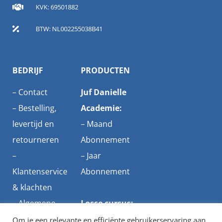
KVK: 69501882
BTW: NL002255038B41
BEDRIJF
PRODUCTEN
–
Contact
Juf Danielle
–
Bestelling,
Academie:
levertijd en
–
Maand
retourneren
Abonnement
–
–
Jaar
Klantenservice
Abonnement
& klachten
–
Algemene
Losse cursus:
voorwaarden
–
Studietips
Om je een relevante en efficiënte gebruikerservaring aan