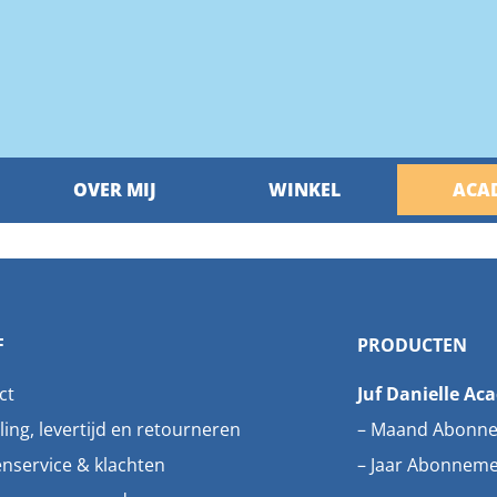
OVER MIJ
WINKEL
ACA
F
PRODUCTEN
ct
Juf Danielle Ac
ling, levertijd en retourneren
–
Maand Abonn
enservice & klachten
–
Jaar Abonnem