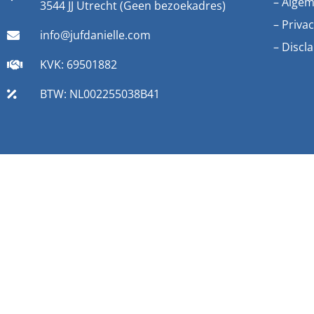
–
Algem
3544 JJ Utrecht (Geen bezoekadres)
–
Privac
info@jufdanielle.com
–
Discl
KVK: 69501882
BTW: NL002255038B41