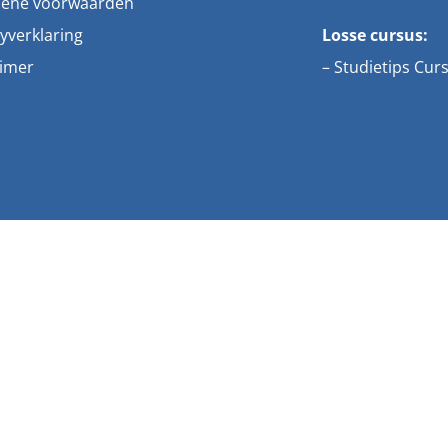
ene voorwaarden
yverklaring
Losse cursus:
aimer
–
Studietips Cur