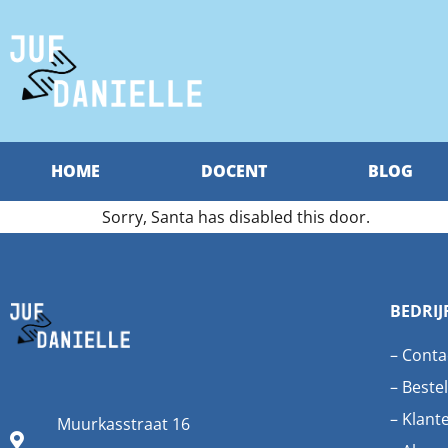
HOME
DOCENT
BLOG
Sorry, Santa has disabled this door.
BEDRIJ
–
Conta
–
Bestel
–
Klant
Muurkasstraat 16