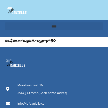
oefenvragen-cyp-p450
Muurkasstraat 16
3544 JJ Utrecht (Geen bezoekadres)
info@jufdanielle.com