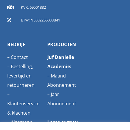
KVK: 69501882
BTW: NL002255038B41
BEDRIJF
PRODUCTEN
–
Contact
Juf Danielle
–
Bestelling,
Academie:
levertijd en
–
Maand
retourneren
Abonnement
–
–
Jaar
Klantenservice
Abonnement
& klachten
–
Algemene
Losse cursus: