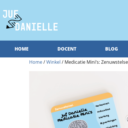
HOME
DOCENT
BLOG
Home
/
Winkel
/ Medicatie Mini’s: Zenuwstelse