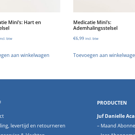
tie Mini’s: Hart en
Medicatie Mini’s:
elsel
Ademhalingsstelsel
€
6,99
incl. btw
incl. btw
egen aan winkelwagen
Toevoegen aan winkelwag
F
PRODUCTEN
ct
Juf Danielle Ac
ling, levertijd en retourneren
–
Maand Abonn