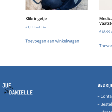
Klikringetje
Medica
Vaatst
€
1,00
incl. btw
€
18,99
Toevoegen aan winkelwagen
Toevo
BEDRIJ
–
Conta
–
Bestel