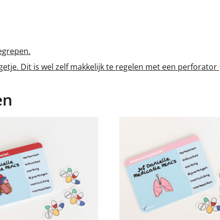
begrepen.
etje. Dit is wel zelf makkelijk te regelen met een perforator
en