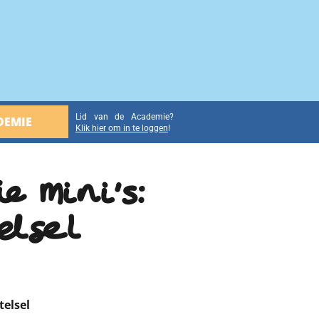
Lid van de Academie?
DEMIE
Klik hier om in te loggen
!
e Mini’s:
elsel
telsel