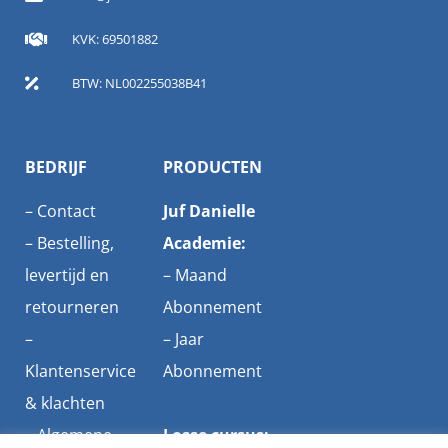
KVK: 69501882
BTW: NL002255038B41
BEDRIJF
PRODUCTEN
–
Contact
Juf Danielle
–
Bestelling,
Academie:
levertijd en
–
Maand
retourneren
Abonnement
–
–
Jaar
Klantenservice
Abonnement
& klachten
–
Algemene
Losse cursus: